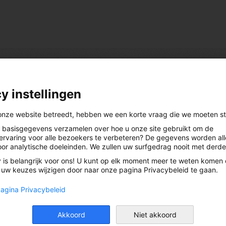
y instellingen
Juridische informatie
onze website betreedt, hebben we een korte vraag die we moeten stel
Statuten Noordlicht cv
basisgegevens verzamelen over hoe u onze site gebruikt om de
ervaring voor alle bezoekers te verbeteren? De gegevens worden al
Privacyverklaring
oor analytische doeleinden. We zullen uw surfgedrag nooit met derde
Informatienota 2025
 is belangrijk voor ons! U kunt op elk moment meer te weten komen
 uw keuzes wijzigen door naar onze pagina Privacybeleid te gaan.
pagina Privacybeleid
Akkoord
Niet akkoord