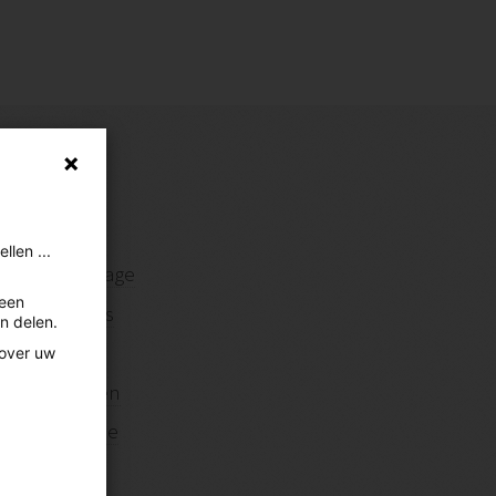
Sitemap
len ...
Homepage
leen
Over ons
n delen.
Nieuws
 over uw
Projecten
Doe mee
Contact