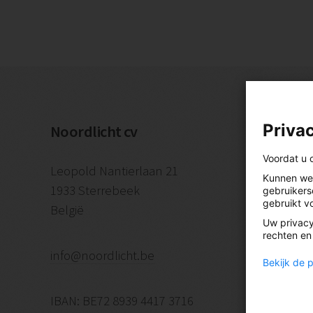
Privac
Noordlicht cv
Voordat u 
Leopold Nantierlaan 21
Kunnen we 
1933 Sterrebeek
gebruikers
gebruikt v
België
Uw privacy
rechten en
info@noordlicht.be
Bekijk de 
IBAN: BE72 8939 4417 3716