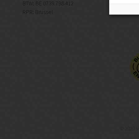
BTW: BE 0739.798.412
RPR: Brussel
© 2020 N