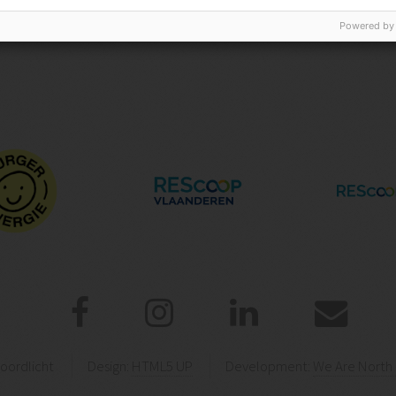
Powered by
oordlicht
Design:
HTML5 UP
Development:
We Are North