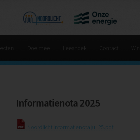
jecten
Doe mee
Leeshoek
Contact
Win
Informatienota 2025
Noordlicht informatienota jul 25.pdf