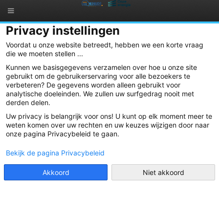
Privacy instellingen
Veelgestelde vragen
Voordat u onze website betreedt, hebben we een korte vraag
die we moeten stellen ...
De activiteiten van Noordlicht
Kunnen we basisgegevens verzamelen over hoe u onze site
Coöperant worden van Noordlicht
gebruikt om de gebruikerservaring voor alle bezoekers te
De structuur van Noordlicht
verbeteren? De gegevens worden alleen gebruikt voor
analytische doeleinden. We zullen uw surfgedrag nooit met
De Algemene Vergadering
derden delen.
Uw privacy is belangrijk voor ons! U kunt op elk moment meer te
weten komen over uw rechten en uw keuzes wijzigen door naar
De activiteiten van Noordlicht
onze pagina Privacybeleid te gaan.
Wat wil Noordlicht in de praktijk realiseren?
Bekijk de pagina Privacybeleid
Noordlicht wil projecten ontwikkelen die actief de uitstoot van
broeikasgassen binnen de eigen regio en daarbuiten terugdringen
Akkoord
Niet akkoord
en uiteindelijk naar nul herleiden.
Concreet doen we dit door te investeren in projecten rond
rationeel en efficiënt energiegebruik en rond productie van