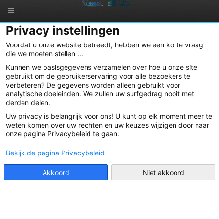
Privacy instellingen
Kapitaalsoproep
Voordat u onze website betreedt, hebben we een korte vraag
die we moeten stellen ...
Na de participatie in het grote project op de gebouwen van het
Kunnen we basisgegevens verzamelen over hoe u onze site
militair kwartier ‘Majoor Housiau’ in Peutie waar we in investeren
gebruikt om de gebruikerservaring voor alle bezoekers te
samen met Ecopower en Pajopower, staan weer een paar mooie
verbeteren? De gegevens worden alleen gebruikt voor
nieuwe projecten op stapel. Het gaat daarbij over zonnepanelen op
analytische doeleinden. We zullen uw surfgedrag nooit met
de sporthal in Berg (Kampenhout) en op kinderdagverblijf
derden delen.
Lentetuiltje in Meise wat een toonbeeld is op het vlak van duurzaam
Uw privacy is belangrijk voor ons! U kunt op elk moment meer te
bouwen.
weten komen over uw rechten en uw keuzes wijzigen door naar
onze pagina Privacybeleid te gaan.
De grote investeringen van de afgelopen maanden (meer dan 800
Bekijk de pagina Privacybeleid
000 euro in november) hebben we grotendeels kunnen financieren
met nieuwe inbreng van vennoten en met een winwin lening bij
diezelfde vennoten. Daarnaast hebben we een kortlopende lening
Akkoord
Niet akkoord
bij Ecoob, die we snel willen terugbetalen. Om al de nieuwe projecten
te financieren vanuit Noordlicht, willen we nu 350 000 euro ophalen.
Aarzel dus niet om vrienden, kennissen en familie aan te moedigen