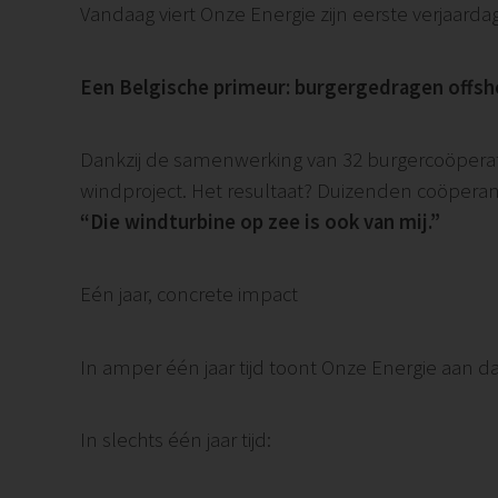
Vandaag viert Onze Energie zijn eerste verjaardag
Een Belgische primeur: burgergedragen offs
Dankzij de samenwerking van 32 burgercoöpera
windproject. Het resultaat? Duizenden coöpera
“Die windturbine op zee is ook van mij.”
Eén jaar, concrete impact
In amper één jaar tijd toont Onze Energie aan da
In slechts één jaar tijd: