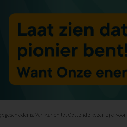
iegeschiedenis. Van Aarlen tot Oostende kozen zij ervo