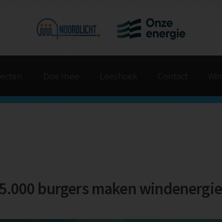
jecten
Doe mee
Leeshoek
Contact
Win
125.000 burgers maken windenergie