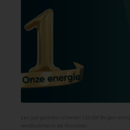
Een jaar geleden schreven 125.000 Belgen energ
windturbines in de Noordzee.