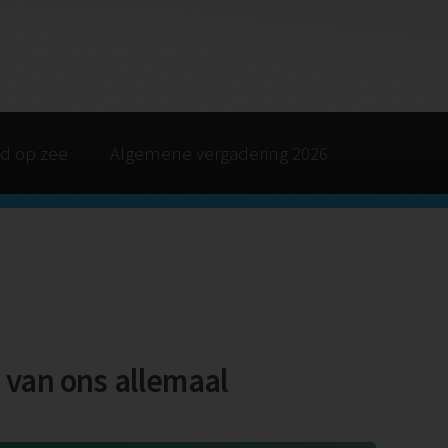
d op zee
Algemene vergadering 2026
 van ons allemaal