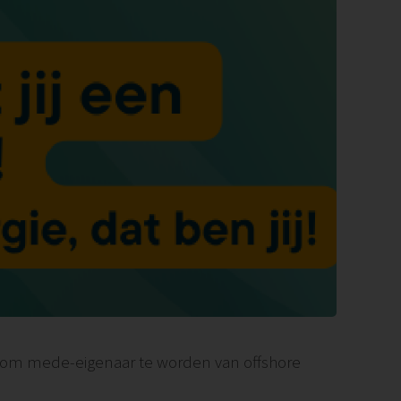
or om mede-eigenaar te worden van offshore