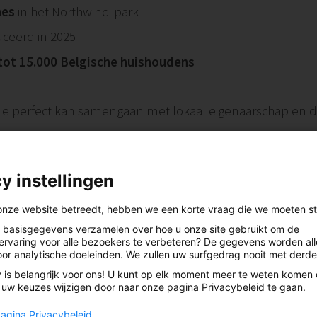
nes
in het Northwind-park
uceerd in 2025
tot 15.000 Belgische huishoudens
gie perfect kan samengaan met lokaal eigenaarschap en d
y instellingen
an burgerenergie? Help mee om onze beweging zichtbaar
onze website betreedt, hebben we een korte vraag die we moeten stel
basisgegevens verzamelen over hoe u onze site gebruikt om de
ervaring voor alle bezoekers te verbeteren? De gegevens worden al
ijn windmolen”
oor analytische doeleinden. We zullen uw surfgedrag nooit met derde
 is belangrijk voor ons! U kunt op elk moment meer te weten komen
 uw keuzes wijzigen door naar onze pagina Privacybeleid te gaan.
pagina Privacybeleid