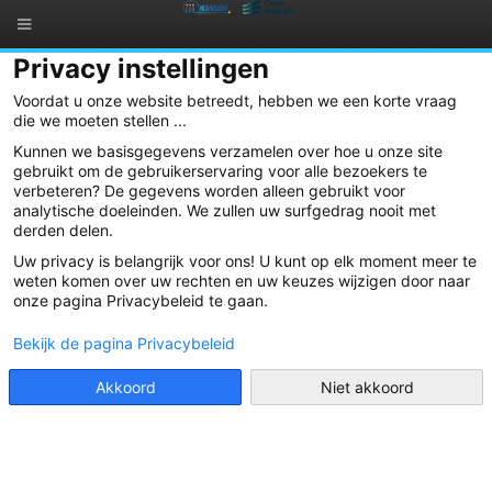
Privacy instellingen
07 Oct 2020
Voordat u onze website betreedt, hebben we een korte vraag
die we moeten stellen ...
Zonnepanelen op kinderkribbe Jannemieke in
Kunnen we basisgegevens verzamelen over hoe u onze site
Zaventem officieel in gebruik genomen
gebruikt om de gebruikerservaring voor alle bezoekers te
verbeteren? De gegevens worden alleen gebruikt voor
analytische doeleinden. We zullen uw surfgedrag nooit met
derden delen.
Uw privacy is belangrijk voor ons! U kunt op elk moment meer te
weten komen over uw rechten en uw keuzes wijzigen door naar
onze pagina Privacybeleid te gaan.
Bekijk de pagina Privacybeleid
Maandaag 5 oktober werd de gloednieuwe zonne-installatie op het
dak van de gemeentelijke kinderkribbe Jannemieke in de
Akkoord
Niet akkoord
Diegemstraat te Zaventem plechtig in gebruik genomen door
burgemeester Ingrid Holemans en directrice Inge Holvoet. Bij die
gelegenheid werd een certificaat uitgereikt aan beide dames als
aandenken en blijk van erkenning aan het gemeentebestuur en de
inwoners van Zaventem voor hun bijdrage tot dit project.